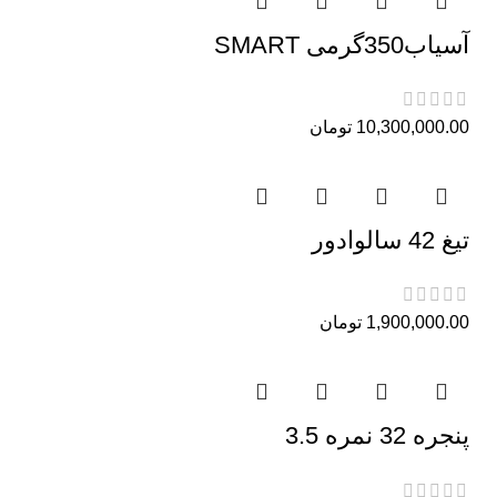
آسیاب350گرمی SMART
10,300,000.00
تومان
تیغ 42 سالوادور
1,900,000.00
تومان
پنجره 32 نمره 3.5