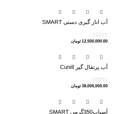
آب انار گیری دستی SMART
12,500,000.00
تومان
آب پرتقال گیر Cunill
38,000,000.00
تومان
آسیاب350گرمی SMART